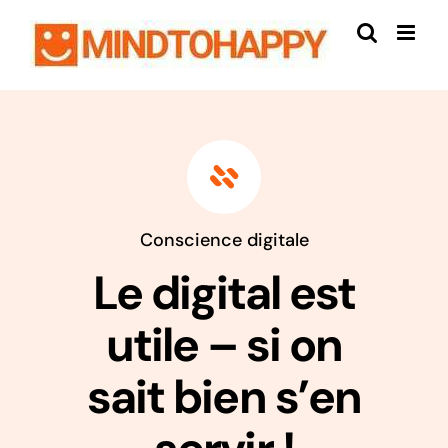
Passer
au
contenu
Conscience digitale
Le digital est
utile – si on
sait bien s’en