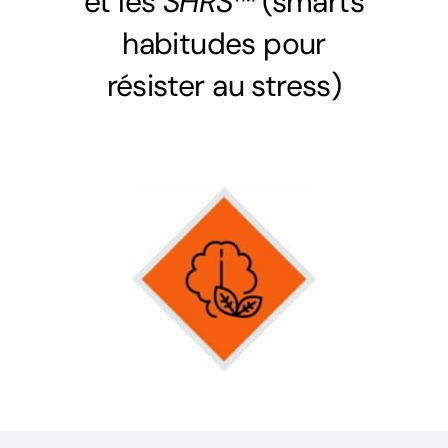
et les
SHRS™
(smarts
habitudes pour
résister au stress)